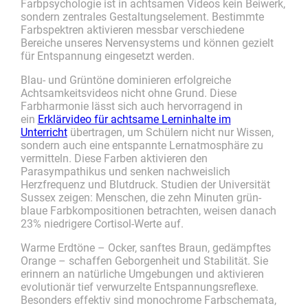
Farbpsychologie ist in achtsamen Videos kein Beiwerk,
sondern zentrales Gestaltungselement. Bestimmte
Farbspektren aktivieren messbar verschiedene
Bereiche unseres Nervensystems und können gezielt
für Entspannung eingesetzt werden.
Blau- und Grüntöne dominieren erfolgreiche
Achtsamkeitsvideos nicht ohne Grund. Diese
Farbharmonie lässt sich auch hervorragend in
ein
Erklärvideo für achtsame Lerninhalte im
Unterricht
übertragen, um Schülern nicht nur Wissen,
sondern auch eine entspannte Lernatmosphäre zu
vermitteln. Diese Farben aktivieren den
Parasympathikus und senken nachweislich
Herzfrequenz und Blutdruck. Studien der Universität
Sussex zeigen: Menschen, die zehn Minuten grün-
blaue Farbkompositionen betrachten, weisen danach
23% niedrigere Cortisol-Werte auf.
Warme Erdtöne – Ocker, sanftes Braun, gedämpftes
Orange – schaffen Geborgenheit und Stabilität. Sie
erinnern an natürliche Umgebungen und aktivieren
evolutionär tief verwurzelte Entspannungsreflexe.
Besonders effektiv sind monochrome Farbschemata,